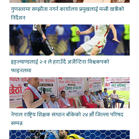
गुणस्तरमा सम्झौता नगर्न कार्यालय प्रमुखलाई मन्त्री खत्रीको
निर्देशन
इङ्ल्याण्डलाई २-१ ले हराउँदै अर्जेन्टिना विश्वकपकाे
फाइनलमा
नेपाल राष्ट्रिय शिक्षक संगठन बाँकेको २४औँ जिल्ला परिषद
सम्पन्न