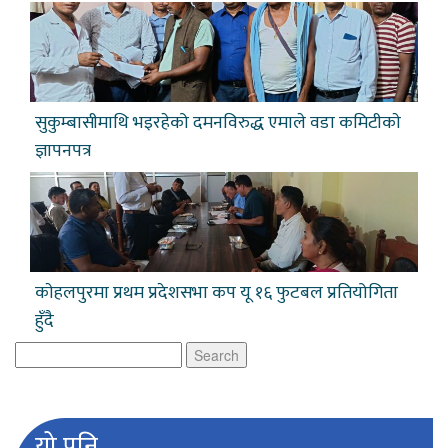
सुकुम्बासीमाथि भइरहेको दमनविरुद्ध एमाले वडा कमिटीकाे
ज्ञापनपत्र
काेहलपुरमा प्रथम प्रदेशसभा कप यू १६ फुटबल प्रतियोगिता
हुँदै
Search
for:
यो पनि