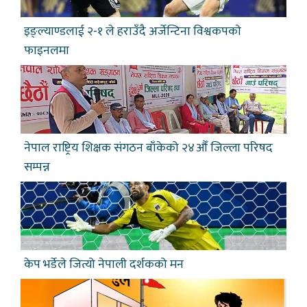
इङ्ल्याण्डलाई २-१ ले हराउँदै अर्जेन्टिना विश्वकपकाे
फाइनलमा
नेपाल राष्ट्रिय शिक्षक संगठन बाँकेको २४औँ जिल्ला परिषद
सम्पन्न
केप भर्डेले जित्यो नेपाली दर्शकको मन