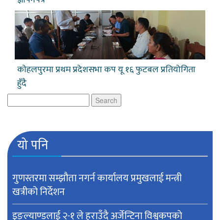
काेहलपुरमा प्रथम प्रदेशसभा कप यू १६ फुटबल प्रतियोगिता
हुँदै
Search
for:
यो पनि
गुणस्तरमा सम्झौता नगर्न कार्यालय प्रमुखलाई मन्त्री
खत्रीको निर्देशन
इङ्ल्याण्डलाई २-१ ले हराउँदै अर्जेन्टिना विश्वकपकाे