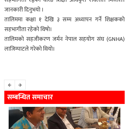
जानकारी दिनुभयाे ।
तालिममा कक्षा १ देखि ३ सम्म अध्यापन गर्ने शिक्षककाे
सहभागीता रहेकाे थिषाे।
तालिमकाे सहजीकरण जर्मन नेपाल सहयोग संघ (GNHA)
लाजिम्पाटले गरेकाे थियाे।
सम्बन्धित समाचार