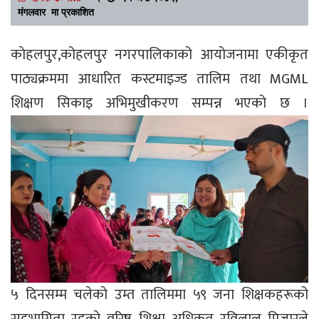
मंगलवार मा प्रकाशित
काेहलपुर,कोहलपुर नगरपालिकाको आयोजनामा एकीकृत
पाठ्यक्रममा आधारित कस्टमाइज्ड तालिम तथा MGML
शिक्षण सिकाइ अभिमुखीकरण सम्पन्न भएकाे छ ।
५ दिनसम्म चलेकाे उम्त तालिममा ५९ जना शिक्षकहरूको
सहभागिता रहृकाे वरिष्ठ शिक्षा अधिकृत रविलाल मिजारले